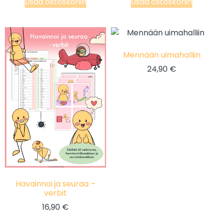
Lisää ostoskoriin
Lisää ostoskoriin
Mennään uimahalliin
24,90
€
Havainnoi ja seuraa –
verbit
16,90
€