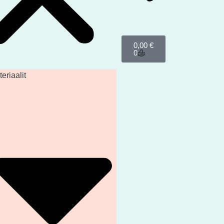
0,00
€
0
eriaalit