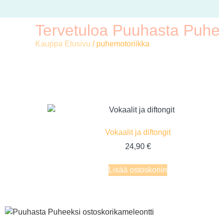
Tervetuloa Puuhasta Puhe
Kauppa Etusivu
/ puhemotoriikka
Vokaalit ja diftongit
24,90
€
Lisää ostoskoriin